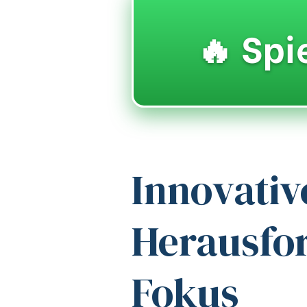
🔥 Spi
Innovati
Herausfor
Fokus