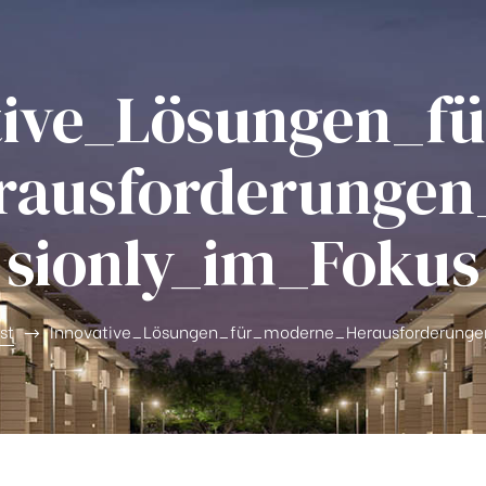
tive_Lösungen_f
rausforderungen
sionly_im_Fokus
st
Innovative_Lösungen_für_moderne_Herausforderung