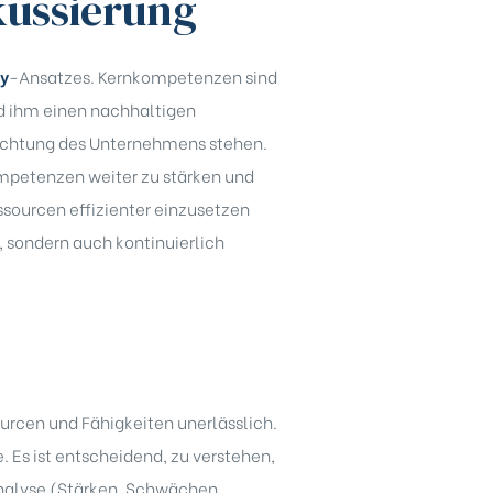
kussierung
ly
-Ansatzes. Kernkompetenzen sind
d ihm einen nachhaltigen
richtung des Unternehmens stehen.
kompetenzen weiter zu stärken und
sourcen effizienter einzusetzen
t, sondern auch kontinuierlich
urcen und Fähigkeiten unerlässlich.
 Es ist entscheidend, zu verstehen,
nalyse (Stärken, Schwächen,