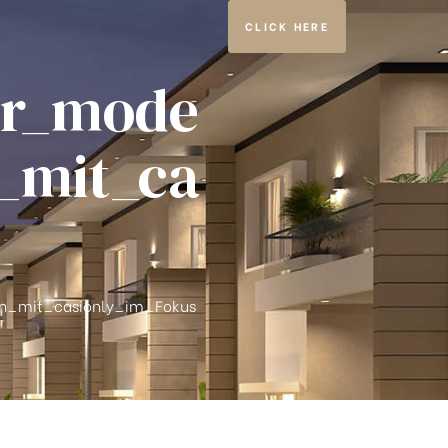
CLICK HERE
ür_mode
_mit_ca
en_mit_casionly_im_Fokus