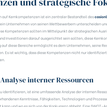
en und strategische Fo
on auf Kernkompetenzen ist ein zentraler Bestandteil des
casion
ie ein Unternehmen von seinen Wettbewerbern unterscheiden un
ese Kompetenzen sollten im Mittelpunkt der strategischen Aus
 und Investitionen darauf ausgerichtet sein sollten, diese Kern
g auf diese Bereiche ermöglicht es dem Unternehmen, seine Res
n. Es ist wichtig, dass diese Kompetenzen nicht nur identifizier
en.
 Analyse interner Ressourcen
dentifizieren, ist eine umfassende Analyse der internen Resso
orhandenen Kenntnisse, Fähigkeiten, Technologien und Prozesse.
 kann und wo es sich von der Konkurrenz abhebt. Eine SWOT-A