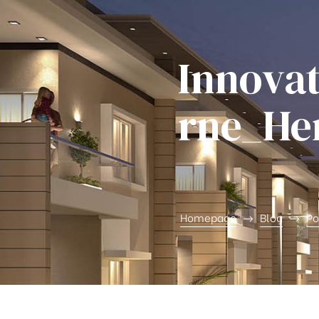
Innova
rne_He
ghfly
Homepage
Blog
Po
et ja