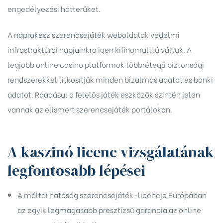
engedélyezési hátterüket.
A naprakész szerencsejáték weboldalak védelmi
infrastruktúrái napjainkra igen kifinomulttá váltak. A
legjobb online casino platformok többrétegű biztonsági
rendszerekkel titkosítják minden bizalmas adatot és banki
adatot. Ráadásul a felelős játék eszközök szintén jelen
vannak az elismert szerencsejáték portálokon.
A kaszinó licenc vizsgálatának
legfontosabb lépései
A máltai hatóság szerencsejáték-licencje Európában
az egyik legmagasabb presztízsű garancia az online