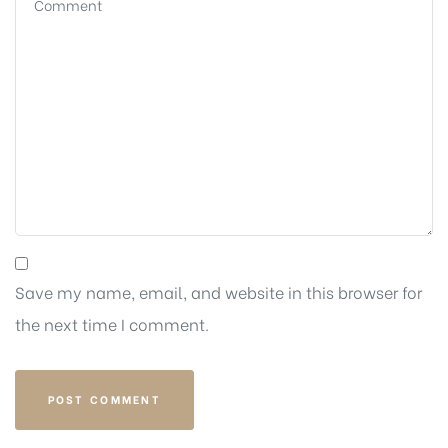
Save my name, email, and website in this browser for
the next time I comment.