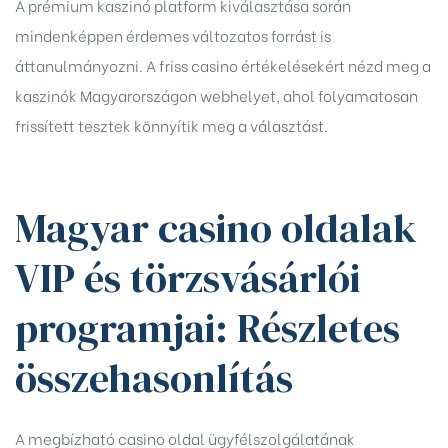
A prémium kaszinó platform kiválasztása során
mindenképpen érdemes változatos forrást is
áttanulmányozni. A friss casino értékelésekért nézd meg a
kaszinók Magyarországon
webhelyet, ahol folyamatosan
frissített tesztek könnyítik meg a választást.
Magyar casino oldalak
VIP és törzsvásárlói
programjai: Részletes
összehasonlítás
A megbízható casino oldal ügyfélszolgálatának