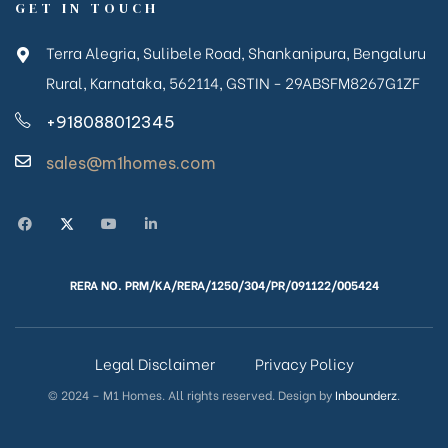
GET IN TOUCH
Terra Alegria, Sulibele Road, Shankanipura, Bengaluru
Rural, Karnataka, 562114, GSTIN - 29ABSFM8267G1ZF
+918088012345
sales@m1homes.com
RERA NO. PRM/KA/RERA/1250/304/PR/091122/005424
Legal Disclaimer
Privacy Policy
© 2024 – M1 Homes. All rights reserved. Design by
Inbounderz
.