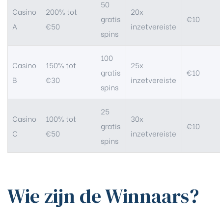
50
Casino
200% tot
20x
gratis
€10
A
€50
inzetvereiste
spins
100
Casino
150% tot
25x
gratis
€10
B
€30
inzetvereiste
spins
25
Casino
100% tot
30x
gratis
€10
C
€50
inzetvereiste
spins
Wie zijn de Winnaars?