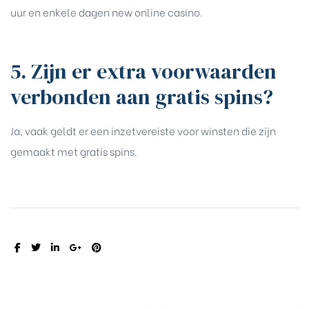
uur en enkele dagen
new online casino
.
5. Zijn er extra voorwaarden
verbonden aan gratis spins?
Ja, vaak geldt er een inzetvereiste voor winsten die zijn
gemaakt met gratis spins.
SHARE: