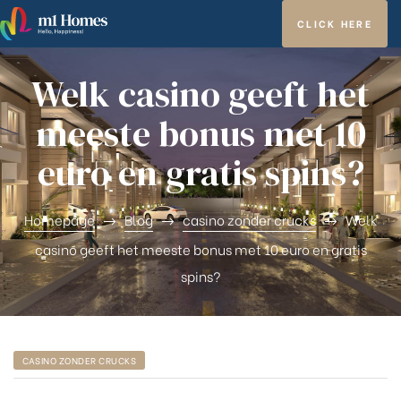
CLICK HERE
Welk casino geeft het
meeste bonus met 10
euro en gratis spins?
ghfly
Homepage
Blog
casino zonder crucks
Welk
casino geeft het meeste bonus met 10 euro en gratis
spins?
et ja
CASINO ZONDER CRUCKS