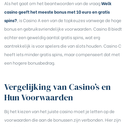
Als het gaat om het beantwoorden van de vraag
Welk
casino geeft het meeste bonus met 10 euro en gratis
spins?
, is Casino A een van de topkeuzes vanwege de hoge
bonus en gebruiksvriendelijke voorwaarden. Casino B biedt
echter een geweldig aantal gratis spins, wat erg
aantrekkelijk is voor spelers die van slots houden. Casino C
heeft iets minder gratis spins, maar compenseert dat met
een hogere bonusbedrag.
Vergelijking van Casino’s en
Hun Voorwaarden
Bij het kiezen van het juiste casino moet je letten op de
voorwaarden die aan de bonussen zijn verbonden. Hier zijn