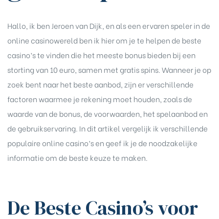
Hallo, ik ben Jeroen van Dijk, en als een ervaren speler in de
online casinowereld ben ik hier om je te helpen de beste
casino’s te vinden die het meeste bonus bieden bij een
storting van 10 euro, samen met gratis spins. Wanneer je op
zoek bent naar het beste aanbod, zijn er verschillende
factoren waarmee je rekening moet houden, zoals de
waarde van de bonus, de voorwaarden, het spelaanbod en
de gebruikservaring. In dit artikel vergelijk ik verschillende
populaire online casino’s en geef ik je de noodzakelijke
informatie om de beste keuze te maken.
De Beste Casino’s voor