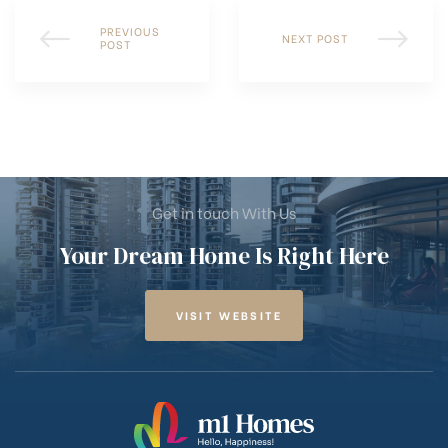
PREVIOUS
NEXT POST
POST
Get in touch With Us
Your Dream Home Is Right Here
VISIT WEBSITE