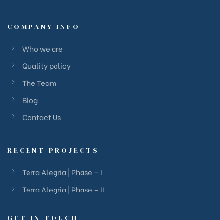
COMPANY INFO
Who we are
Quality policy
The Team
Blog
Contact Us
RECENT PROJECTS
Terra Alegria | Phase – I
Terra Alegria | Phase – II
GET IN TOUCH