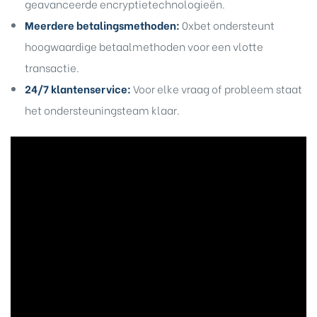
geavanceerde encryptietechnologieën.
Meerdere betalingsmethoden:
0xbet ondersteunt
hoogwaardige betaalmethoden voor een vlotte
transactie.
24/7 klantenservice:
Voor elke vraag of probleem staat
het ondersteuningsteam klaar.