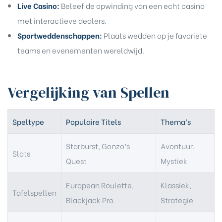
Live Casino:
Beleef de opwinding van een echt casino
met interactieve dealers.
Sportweddenschappen:
Plaats wedden op je favoriete
teams en evenementen wereldwijd.
Vergelijking van Spellen
Speltype
Populaire Titels
Thema’s
Starburst, Gonzo’s
Avontuur,
Slots
Quest
Mystiek
European Roulette,
Klassiek,
Tafelspellen
Blackjack Pro
Strategie