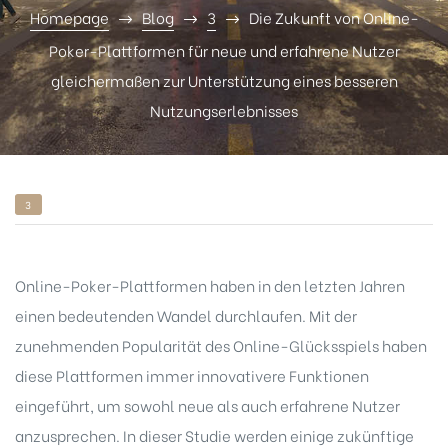
Homepage
Blog
3
Die Zukunft von Online-
Poker-Plattformen für neue und erfahrene Nutzer
gleichermaßen zur Unterstützung eines besseren
Nutzungserlebnisses
3
Online-Poker-Plattformen haben in den letzten Jahren
einen bedeutenden Wandel durchlaufen. Mit der
zunehmenden Popularität des Online-Glücksspiels haben
diese Plattformen immer innovativere Funktionen
eingeführt, um sowohl neue als auch erfahrene Nutzer
anzusprechen. In dieser Studie werden einige zukünftige