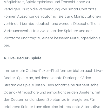
Möglichkeit, Spielergebnisse und Transaktionen zu
verfolgen. Durch die Verwendung von Smart Contracts
können Auszahlungen automatisiert und Manipulationen
verhindert
bdmbet deutschland
werden. Dies schafft ein
Vertrauensverhältnis zwischen den Spielern und der
Plattform und trägt zu einem besseren Nutzungserlebnis
bei.
4. Live-Dealer-Spiele
Immer mehr Online-Poker-Plattformen bieten auch Live-
Dealer-Spiele an, bei denen echte Dealer per Video-
Stream die Spiele leiten. Dies schafft eine authentische
Casino-Atmosphäre und ermöglicht es den Spielern, mit
den Dealern und anderen Spielern zu interagieren. Für
erfahrene Spieler kann dies eine interessante Alternative