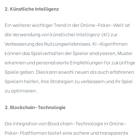
2. Künstliche Intelligenz
Ein weiterer wichtiger Trend in der Online-Poker-Welt ist
die Verwendung von künstlicher Intelligenz (KI) zur
Verbesserung des Nutzungserlebnisses. KI-Algorithmen
können das Spielverhalten der Spieler analysieren, Muster
erkennen und personalisierte Empfehlungen für zukünftige
Spiele geben. Dies kann sowohl neuen als auch erfahrenen
Spielern helfen, ihre Strategien zu verbessern und ihr Spiel
zu optimieren.
3. Blockchain-Technologie
Die Integration von Blockchain-Technologie in Online-
Poker-Plattformen bietet eine sichere und transparente