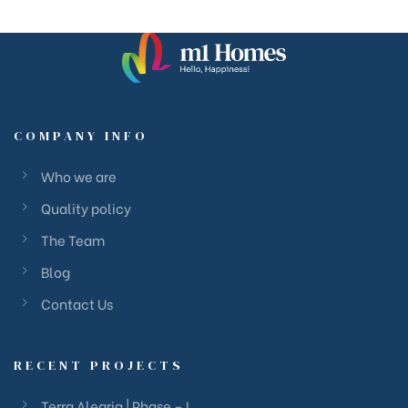
COMPANY INFO
Who we are
Quality policy
The Team
Blog
Contact Us
RECENT PROJECTS
Terra Alegria | Phase – I