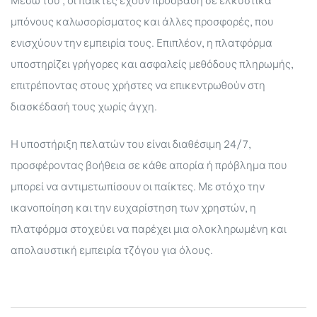
μπόνους καλωσορίσματος και άλλες προσφορές, που
ενισχύουν την εμπειρία τους. Επιπλέον, η πλατφόρμα
υποστηρίζει γρήγορες και ασφαλείς μεθόδους πληρωμής,
επιτρέποντας στους χρήστες να επικεντρωθούν στη
διασκέδασή τους χωρίς άγχη.
Η υποστήριξη πελατών του είναι διαθέσιμη 24/7,
προσφέροντας βοήθεια σε κάθε απορία ή πρόβλημα που
μπορεί να αντιμετωπίσουν οι παίκτες. Με στόχο την
ικανοποίηση και την ευχαρίστηση των χρηστών, η
πλατφόρμα στοχεύει να παρέχει μια ολοκληρωμένη και
απολαυστική εμπειρία τζόγου για όλους.