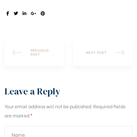
SHARE:
PREVIOUS
NEXT POST
POST
Leave a Reply
Your email address will not be published.
Required fields
are marked
*