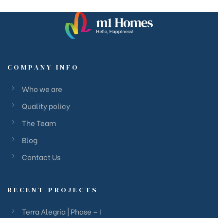
COMPANY INFO
Who we are
Quality policy
The Team
Blog
Contact Us
RECENT PROJECTS
Terra Alegria | Phase – I