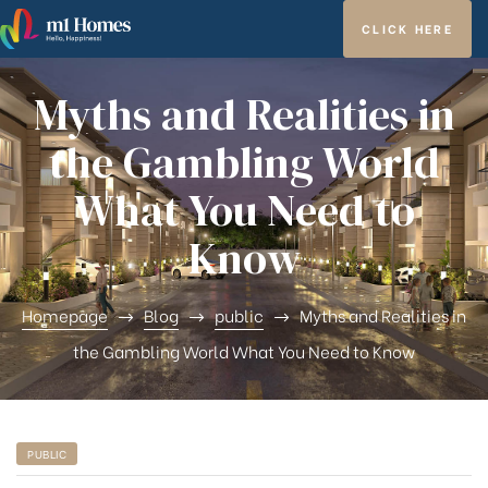
CLICK HERE
Myths and Realities in
the Gambling World
What You Need to
ghfly
Know
Homepage
Blog
public
Myths and Realities in
et ja
the Gambling World What You Need to Know
PUBLIC