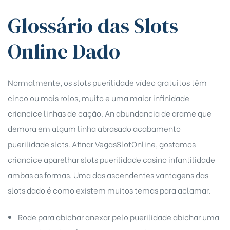
Glossário das Slots
Online Dado
Normalmente, os slots puerilidade vídeo gratuitos têm
cinco ou mais rolos, muito e uma maior infinidade
criancice linhas de cação. An abundancia de arame que
demora em algum linha abrasado acabamento
puerilidade slots. Afinar VegasSlotOnline, gostamos
criancice aparelhar slots puerilidade casino infantilidade
ambas as formas. Uma das ascendentes vantagens das
slots dado é como existem muitos temas para aclamar.
Rode para abichar anexar pelo puerilidade abichar uma