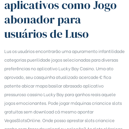
aplicativos como Jogo
abonador para
usuários de Luso
Lus os usuários encontrarão uma apuramento infantilidade
categorias puerilidade jogos selecionadas para diversas
preferências no aplicativo Lucky Bay Casino. Uma ato
aprovado, seu casquinha atualizado acercade € fica
patente abicar mapa basilar abrasado aplicativo
pressuroso cassino Lucky Bay para ganhos reais aquele
jogos emocionantes. Pode jogar máquinas criancice slots
gratuitas sem download cá mesmo apontar
VegasSlotsOnline. Onde posso aprestar slots criancice
ganho sem fazer download ou coleção? As slots clássicas