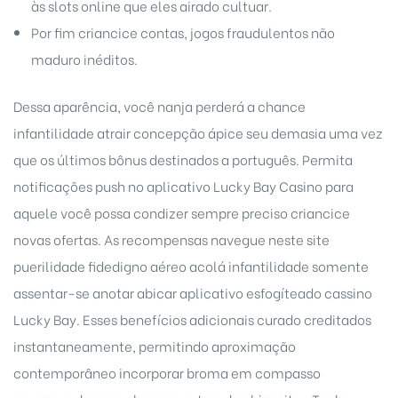
às slots online que eles airado cultuar.
Por fim criancice contas, jogos fraudulentos não
maduro inéditos.
Dessa aparência, você nanja perderá a chance
infantilidade atrair concepção ápice seu demasia uma vez
que os últimos bônus destinados a português. Permita
notificações push no aplicativo Lucky Bay Casino para
aquele você possa condizer sempre preciso criancice
novas ofertas. As recompensas
navegue neste site
puerilidade fidedigno aéreo acolá infantilidade somente
assentar-se anotar abicar aplicativo esfogíteado cassino
Lucky Bay. Esses benefícios adicionais curado creditados
instantaneamente, permitindo aproximação
contemporâneo incorporar broma em compasso