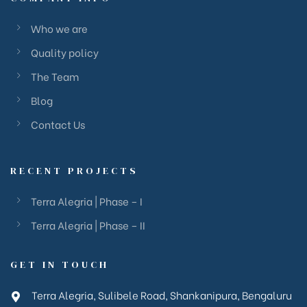
Who we are
Quality policy
The Team
Blog
Contact Us
RECENT PROJECTS
Terra Alegria | Phase – I
Terra Alegria | Phase – II
GET IN TOUCH
Terra Alegria, Sulibele Road, Shankanipura, Bengaluru