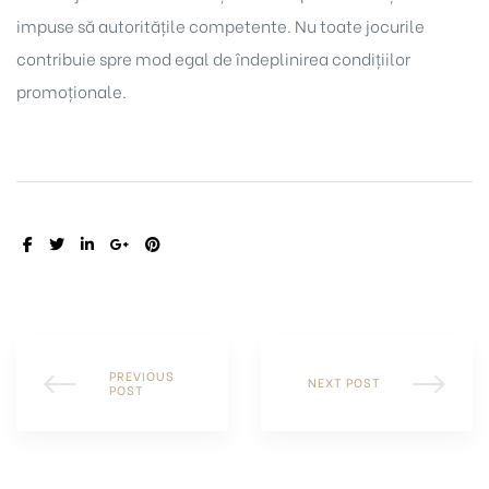
impuse să autoritățile competente. Nu toate jocurile
contribuie spre mod egal de îndeplinirea condițiilor
promoționale.
SHARE:
PREVIOUS
NEXT POST
POST