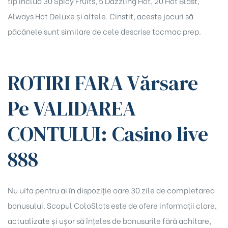
tip includ 30 Spicy Fruits, 5 Dazzling Hot, 20 Hot Blast,
Always Hot Deluxe și altele. Cinstit, aceste jocuri să
păcănele sunt similare de cele descrise tocmac prep.
ROTIRI FARA Vărsare
Pe VALIDAREA
CONTULUI: Casino live
888
Nu uita pentru ai în dispoziție oare 30 zile de completarea
bonusului.
Scopul ColoSlots este de ofere informații clare,
actualizate și ușor să înțeles de bonusurile fără achitare,