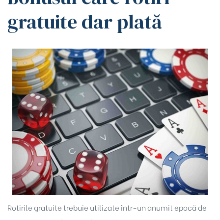
gratuite dar plată
Rotirile gratuite trebuie utilizate într-un anumit epocă de