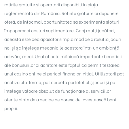
rotirile gratuite și operatorii disponibili în piața
reglementată din România. Rotirile gratuite ci depunere
oferă, de întocmai, oportunitatea să experimenta sloturi
împoporar ci costuri suplimentare. Conj mulți jucători,
aceasta este cea apăsător simplă mod de a răsufla jocuri
noi și ş a înțelege mecanicile acestora într-un ambianţă
adevăr ş meci. Unul ot cele măciucă importante beneficii
ale bonusurilor ci achitare este faptul că permit testarea
unui cazino online ci pericol financiar inițial. Utilizatorii pot
analiza platforma, pot cerceta portofoliul ş jocuri și pot
înțelege valoare absolut de funcționare al serviciilor
oferite ainte de a decide de doresc de investească bani
proprii.