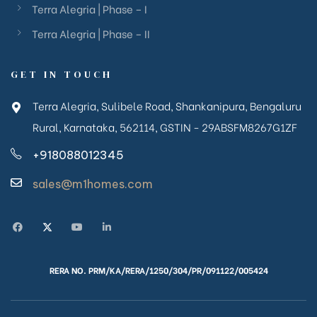
Terra Alegria | Phase – I
Terra Alegria | Phase – II
GET IN TOUCH
Terra Alegria, Sulibele Road, Shankanipura, Bengaluru
Rural, Karnataka, 562114, GSTIN - 29ABSFM8267G1ZF
+918088012345
sales@m1homes.com
RERA NO. PRM/KA/RERA/1250/304/PR/091122/005424