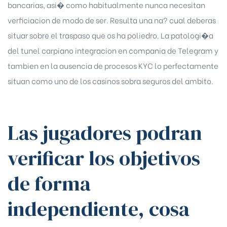
bancarias, asi� como habitualmente nunca necesitan
verficiacion de modo de ser. Resulta una na? cual deberas
situar sobre el traspaso que os ha poliedro. La patologi�a
del tunel carpiano integracion en compania de Telegram y
tambien en la ausencia de procesos KYC lo perfectamente
situan como uno de los casinos sobra seguros del ambito.
Las jugadores podran
verificar los objetivos
de forma
independiente, cosa