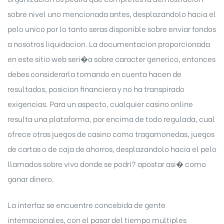
sobre nivel uno mencionada antes, desplazandolo hacia el
pelo unico por lo tanto seras disponible sobre enviar fondos
a nosotros liquidacion. La documentacion proporcionada
en este sitio web seri�a sobre caracter generico, entonces
debes considerarla tomando en cuenta hacen de
resultados, posicion financiera y no ha transpirado
exigencias. Para un aspecto, cualquier casino online
resulta una plataforma, por encima de todo regulada, cual
ofrece otras juegos de casino como tragamonedas, juegos
de cartas o de caja de ahorros, desplazandolo hacia el pelo
llamados sobre vivo donde se podri? apostar asi� como
ganar dinero.
La interfaz se encuentre concebida de gente
internacionales, con el pasar del tiempo multiples