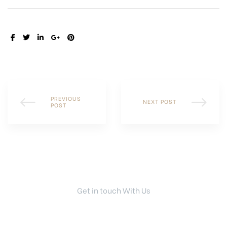
SHARE:
PREVIOUS
NEXT POST
POST
Get in touch With Us
Your Dream Home Is Right Here