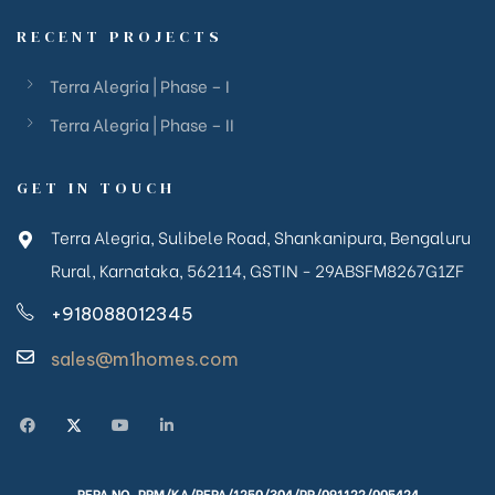
RECENT PROJECTS
Terra Alegria | Phase – I
Terra Alegria | Phase – II
GET IN TOUCH
Terra Alegria, Sulibele Road, Shankanipura, Bengaluru
Rural, Karnataka, 562114, GSTIN - 29ABSFM8267G1ZF
+918088012345
sales@m1homes.com
RERA NO. PRM/KA/RERA/1250/304/PR/091122/005424