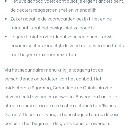
Het live aanbod voelt echt alsof je ergens anders bent,
de dealers reageerden snel en vriendelijk.
Zeker nadat je de voorwaarden bekijkt.Het enige
minpunt is dat het design niet zo goed is.
Lagere limieten zijn ideaal voor beginners, terwijl
ervaren spelers mogelijk de voorkeur geven aan tafels
met hogere maximuminzetten.
Via het secundaire menu krijg je toegang tot de
verschillende onderdelen van het aanbod. Het
middelgrote Bgaming, Green Jade en Quickspin zijn
bijvoorbeeld eveneens aanwezig. Bovendien kan je ze
alleen gebruiken in de gokkasten gelabeld als ‘Bonus
Games’. Daarna ontvang je bonustegoed als no deposit
bonus. In het begin zijn dit gratis spins tot niveau 5.