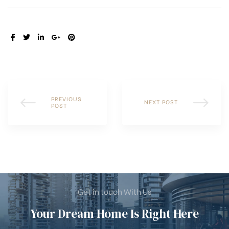
SHARE:
PREVIOUS
NEXT POST
POST
Get in touch With Us
Your Dream Home Is Right Here