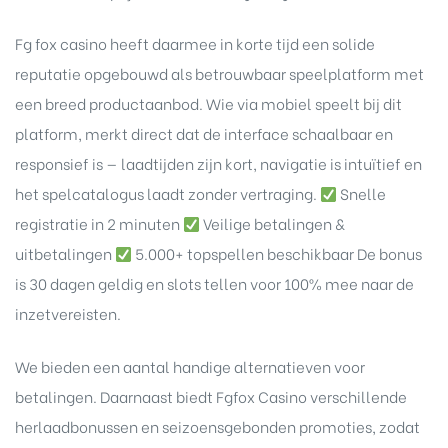
Fg fox casino heeft daarmee in korte tijd een solide
reputatie opgebouwd als betrouwbaar speelplatform met
een breed productaanbod. Wie via mobiel speelt bij dit
platform, merkt direct dat de interface schaalbaar en
responsief is — laadtijden zijn kort, navigatie is intuïtief en
het spelcatalogus laadt zonder vertraging.
Snelle
registratie in 2 minuten
Veilige betalingen &
uitbetalingen
5.000+ topspellen beschikbaar De bonus
is 30 dagen geldig en slots tellen voor 100% mee naar de
inzetvereisten.
We bieden een aantal handige alternatieven voor
betalingen. Daarnaast biedt Fgfox Casino verschillende
herlaadbonussen en seizoensgebonden promoties, zodat