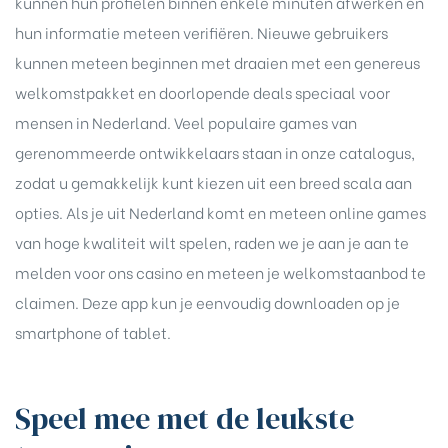
kunnen hun profielen binnen enkele minuten afwerken en
hun informatie meteen verifiëren. Nieuwe gebruikers
kunnen meteen beginnen met draaien met een genereus
welkomstpakket en doorlopende deals speciaal voor
mensen in Nederland. Veel populaire games van
gerenommeerde ontwikkelaars staan in onze catalogus,
zodat u gemakkelijk kunt kiezen uit een breed scala aan
opties. Als je uit Nederland komt en meteen online games
van hoge kwaliteit wilt spelen, raden we je aan je aan te
melden voor ons casino en meteen je welkomstaanbod te
claimen. Deze app kun je eenvoudig downloaden op je
smartphone of tablet.
Speel mee met de leukste