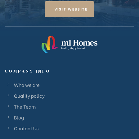
VISIT WEBSITE
COMPANY INFO
Who we are
Quality policy
The Team
Blog
Contact Us