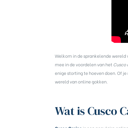
Welkom in de sprankelende wereld 
mee in de voordelen van het
Cusco 
enige storting te hoeven doen. Of je
wereld van online gokken.
Wat is Cusco C
Cusco Casino
is een populaire onlin