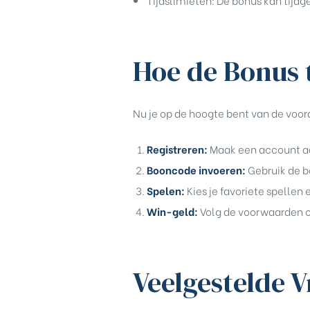
Tijdslimieten: De bonus kan tijdg
Hoe de Bonus 
Nu je op de hoogte bent van de voor
Registreren:
Maak een account aa
Booncode invoeren:
Gebruik de bo
Spelen:
Kies je favoriete spellen
Win-geld:
Volg de voorwaarden 
Veelgestelde 