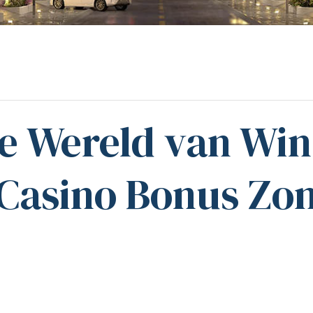
e Wereld van Win
 Casino Bonus Zo