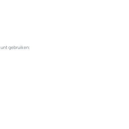
unt gebruiken: