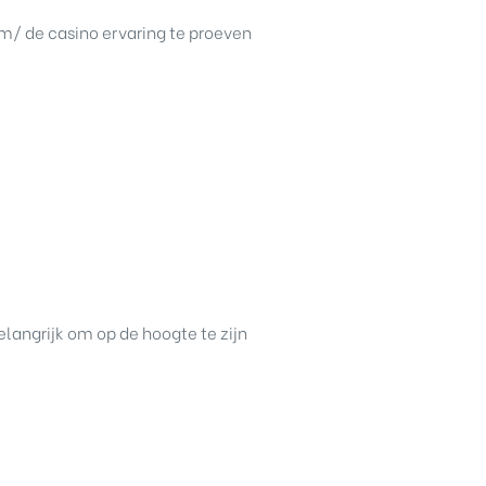
om/
de casino ervaring te proeven
belangrijk om op de hoogte te zijn