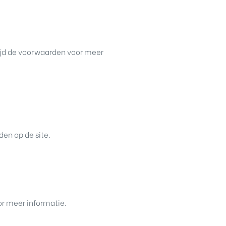
tijd de voorwaarden voor meer
en op de site.
r meer informatie.