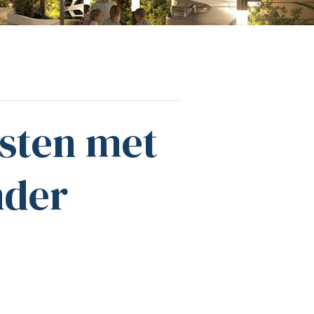
sten met
nder