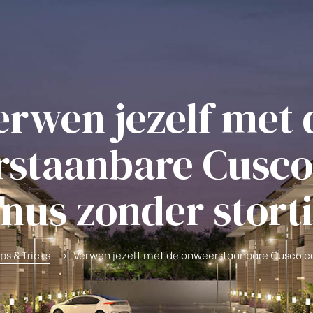
erwen jezelf met 
staanbare Cusco
nus zonder stort
ips & Tricks
Verwen jezelf met de onweerstaanbare Cusco ca