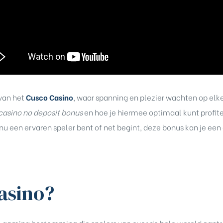
van het
Cusco Casino
, waar spanning en plezier wachten op elke
casino no deposit bonus
en hoe je hiermee optimaal kunt profite
 nu een ervaren speler bent of net begint, deze bonus kan je een
asino?
e gaming bestemming die spelers van over de hele wereld aantr