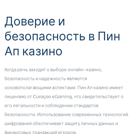
Доверие и
безопасность в Пин
Ап казино
Когда речь заходит о выборе онлайн-казино,
безопасность и надежность являются
основополагающими аспектами. Пин Ап казино имеет
лицензию от Curaçao eGaming, что свидетельствует о
его легальности и соблюдении стандартов
безопасности. Использование современных технологий
шифрования обеспечивает защиту личных данных и
финансовых транзакций игроков.