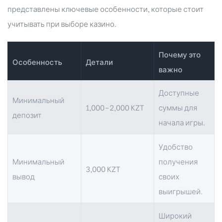
представлены ключевые особенности, которые стоит
учитывать при выборе казино.
Почему это
Особенность
Детали
важно
Доступные
Минимальный
1,000–2,000 KZT
суммы для
депозит
начала игры.
Удобство
Минимальный
получения
3,000 KZT
вывод
своих
выигрышей.
Широкий