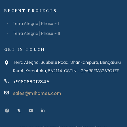
RECENT PROJECTS
Terra Alegria | Phase – I
Terra Alegria | Phase – II
GET IN TOUCH
Terra Alegria, Sulibele Road, Shankanipura, Bengaluru
Rural, Karnataka, 562114, GSTIN - 29ABSFM8267G1ZF
+918088012345
sales@m1homes.com