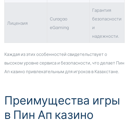
Гарантия
Curaçao
безопасности
Лицензия
eGaming
и
надежности.
Каждая из этих особенностей свидетельствует о
высоком уровне сервиса и безопасности, что делает Пин
Ап казино привлекательным для игроков в Казахстане.
Преимущества игры
в Пин Ап казино