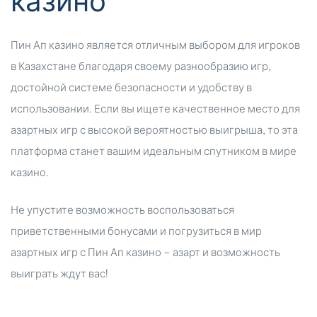
казино
Пин Ап казино является отличным выбором для игроков
в Казахстане благодаря своему разнообразию игр,
достойной системе безопасности и удобству в
использовании. Если вы ищете качественное место для
азартных игр с высокой вероятностью выигрыша, то эта
платформа станет вашим идеальным спутником в мире
казино.
Не упустите возможность воспользоваться
приветственными бонусами и погрузиться в мир
азартных игр с Пин Ап казино – азарт и возможность
выиграть ждут вас!