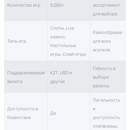
Количество игр
5,000+
ассортимент
для выбора.
Слоты, Live
Разнообразие
казино,
Типы игр
для всех
Настольные
игроков.
игры, Crash игры
Гибкость в
Поддерживаемая
KZT, USD и
выборе
валюта
другие
валюты.
Легальность
Доступность в
и
Да
Казахстане
доступность
платформы.