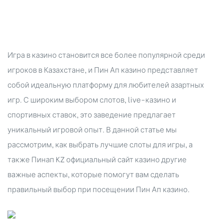
Игра в казино становится все более популярной среди
игроков в Казахстане, и Пин Ап казино представляет
собой идеальную платформу для любителей азартных
игр. С широким выбором слотов, live-казино и
спортивных ставок, это заведение предлагает
уникальный игровой опыт. В данной статье мы
рассмотрим, как выбрать лучшие слоты для игры, а
также
Пинап KZ официальный сайт казино
другие
важные аспекты, которые помогут вам сделать
правильный выбор при посещении Пин Ап казино.