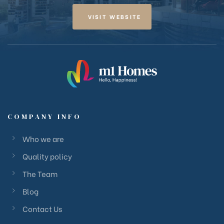
VISIT WEBSITE
COMPANY INFO
Who we are
Quality policy
The Team
Blog
Contact Us