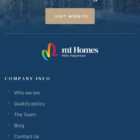
VISIT WEBSITE
COMPANY INFO
Who we are
Quality policy
The Team
Blog
Contact Us