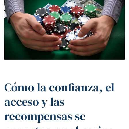
Cómo la confianza, el
acceso y las
recompensas se