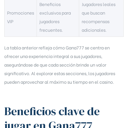
Beneficios
Jugadores leales
Promociones
exclusivos para
que buscan
VIP
jugadores
recompensas
frecuentes.
adicionales.
La tabla anterior refleja cómo Gana777 se centra en
ofrecer una experiencia integral a sus jugadores,
asegurándose de que cada sección brinde un valor
significativo. Al explorar estas secciones, los jugadores
pueden aprovechar al máximo su tiempo en el casino.
Beneficios clave de
jugar en Gana777