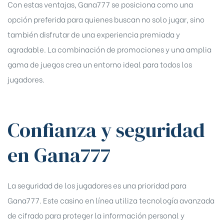
Con estas ventajas, Gana777 se posiciona como una
opción preferida para quienes buscan no solo jugar, sino
también disfrutar de una experiencia premiada y
agradable. La combinación de promociones y una amplia
gama de juegos crea un entorno ideal para todos los
jugadores.
Confianza y seguridad
en Gana777
La seguridad de los jugadores es una prioridad para
Gana777. Este casino en línea utiliza tecnología avanzada
de cifrado para proteger la información personal y