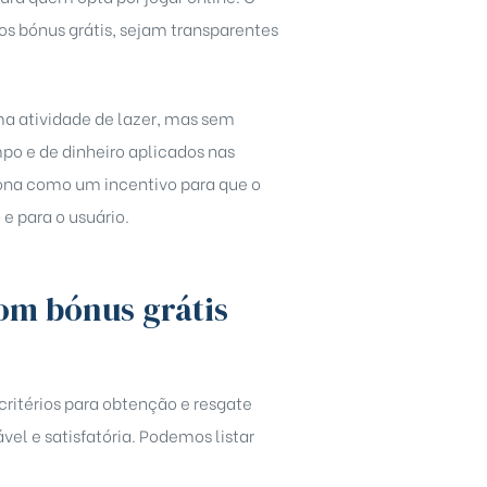
 os bónus grátis, sejam transparentes
ma atividade de lazer, mas sem
mpo e de dinheiro aplicados nas
ciona como um incentivo para que o
e para o usuário.
com bónus grátis
ritérios para obtenção e resgate
vel e satisfatória. Podemos listar