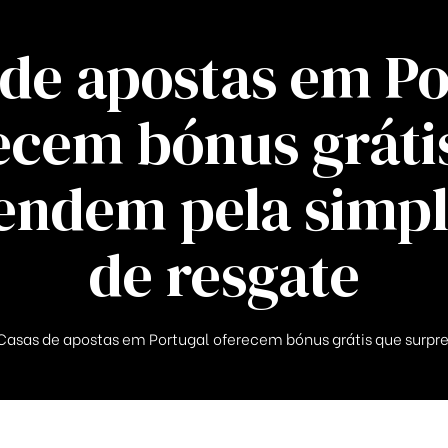
 de apostas em Po
ecem bónus gráti
endem pela simpl
de resgate
Casas de apostas em Portugal oferecem bónus grátis que surpr