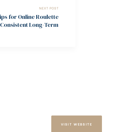
NEXT POST
ips for Online Roulette
r Consistent Long-Term
Success
VISIT WEBSITE