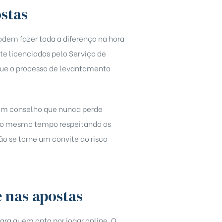
stas
dem fazer toda a diferença na hora
te licenciadas pelo Serviço de
 que o processo de levantamento
 um conselho que nunca perde
, ao mesmo tempo respeitando os
ão se torne um convite ao risco
e nas apostas
ara quem opta por jogar online. O