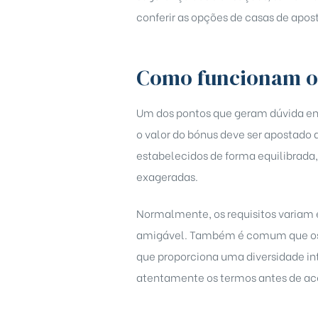
conferir as opções de
casas de apost
Como funcionam os 
Um dos pontos que geram dúvida ent
o valor do bónus deve ser apostado a
estabelecidos de forma equilibrada
exageradas.
Normalmente, os requisitos variam 
amigável. Também é comum que os j
que proporciona uma diversidade in
atentamente os termos antes de acei