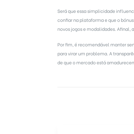
Será que essa simplicidade influenc
confiar na plataforma e que o bónus
novos jogos e modalidades. Afinal, 
Por fim, é recomendável manter se
para virar um problema. A transparê
de que o mercado está amadurecendo