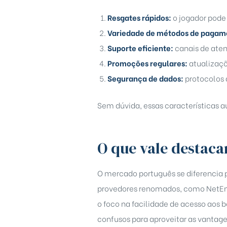
Resgates rápidos:
o jogador pode
Variedade de métodos de pagam
Suporte eficiente:
canais de aten
Promoções regulares:
atualizaçõ
Segurança de dados:
protocolos 
Sem dúvida, essas características 
O que vale destaca
O mercado português se diferencia 
provedores renomados, como NetEnt
o foco na facilidade de acesso aos 
confusos para aproveitar as vantage