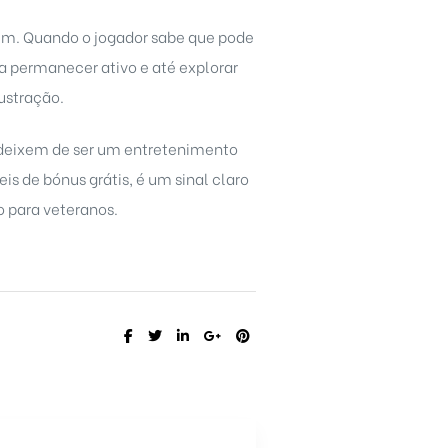
sim. Quando o jogador sabe que pode
a permanecer ativo e até explorar
ustração.
 deixem de ser um entretenimento
is de bónus grátis, é um sinal claro
 para veteranos.
SHARE: