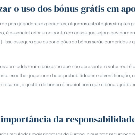
ar o uso dos bónus grátis em apo
 para jogadores experientes, algumas estratégias simples po
eiro, é essencial criar uma conta em casas que sejam devidamen
J). Isso assegura que as condições do bónus serão cumpridas e
tos com odds muito baixas ou que não apresentem valor real é
brio: escolher jogos com boas probabilidades e diversificação
m resumo, a gestão de banca é crucial para que o bónus grátis n
a importância da responsabilidad
os regulados mais rigorosos da Europa, o que traz segurança p