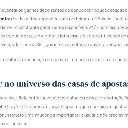
 levantar os ganhos decorrentes do bónus com poucas etapas b
ento:
desde cartões bancários até carteiras eletrônicas, facilit
dimento ao cliente geralmente disponíveis 24/7 para esclarece
es frequentes que mantêm o interesse e a competitividade do
avançados, como SSL, garantem a proteção das informações pes
aumentam a confiança do usuário e tornam o processo de apostar
r no universo das casas de apost
pelo equilíbrio entre inovação tecnológica e regulamentação
 e Play’n GO, oferecem jogos e apostas que combinam qualid
bónus reflete uma mudança importante: o usuário não precisa m
ns disponíveis.