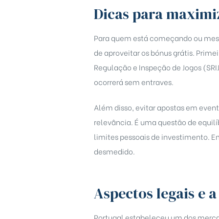
Dicas para maximiz
Para quem está começando ou mesmo
de aproveitar os bónus grátis. Prim
Regulação e Inspeção de Jogos (SRI
ocorrerá sem entraves.
Além disso, evitar apostas em even
relevância. É uma questão de equilí
limites pessoais de investimento. E
desmedido.
Aspectos legais e 
Portugal estabeleceu um dos mercad