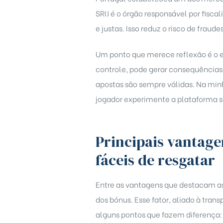
SRIJ é o órgão responsável por fisca
e justas. Isso reduz o risco de fraud
Um ponto que merece reflexão é o eq
controle, pode gerar consequências 
apostas são sempre válidas. Na minh
jogador experimente a plataforma se
Principais vantage
fáceis de resgatar
Entre as vantagens que destacam as 
dos bónus. Esse fator, aliado à tran
alguns pontos que fazem diferença: