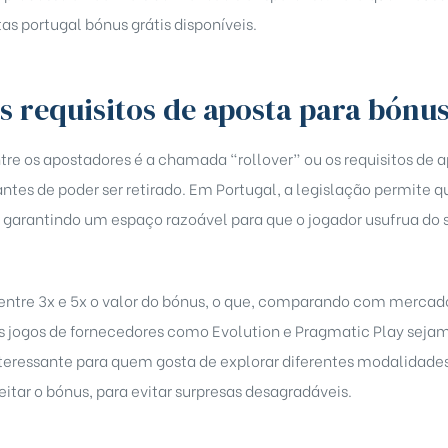
as portugal bónus grátis
disponíveis.
requisitos de aposta para bónus
re os apostadores é a chamada “rollover” ou os requisitos de 
ntes de poder ser retirado. Em Portugal, a legislação permite q
, garantindo um espaço razoável para que o jogador usufrua d
entre 3x e 5x o valor do bónus, o que, comparando com mercado
ogos de fornecedores como Evolution e Pragmatic Play sejam
teressante para quem gosta de explorar diferentes modalidades
tar o bónus, para evitar surpresas desagradáveis.