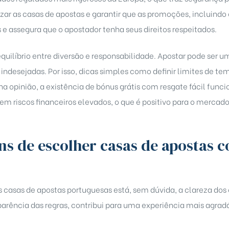
lizar as casas de apostas e garantir que as promoções, incluindo
es e assegura que o apostador tenha seus direitos respeitados.
uilíbrio entre diversão e responsabilidade. Apostar pode ser u
indesejadas. Por isso, dicas simples como definir limites de te
a opinião, a existência de bónus grátis com resgate fácil fun
m riscos financeiros elevados, o que é positivo para o mercado 
ns de escolher casas de apostas 
casas de apostas portuguesas está, sem dúvida, a clareza dos c
sparência das regras, contribui para uma experiência mais agradá