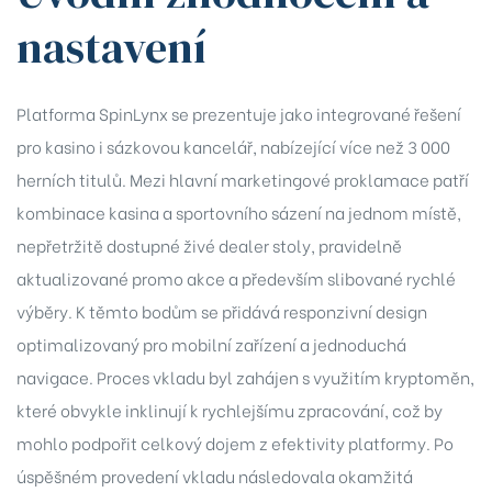
nastavení
Platforma SpinLynx se prezentuje jako integrované řešení
pro kasino i sázkovou kancelář, nabízející více než 3 000
herních titulů. Mezi hlavní marketingové proklamace patří
kombinace kasina a sportovního sázení na jednom místě,
nepřetržitě dostupné živé dealer stoly, pravidelně
aktualizované promo akce a především slibované rychlé
výběry. K těmto bodům se přidává responzivní design
optimalizovaný pro mobilní zařízení a jednoduchá
navigace. Proces vkladu byl zahájen s využitím kryptoměn,
které obvykle inklinují k rychlejšímu zpracování, což by
mohlo podpořit celkový dojem z efektivity platformy. Po
úspěšném provedení vkladu následovala okamžitá