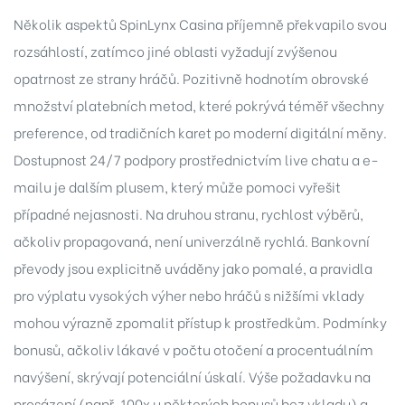
Několik aspektů SpinLynx Casina příjemně překvapilo svou
rozsáhlostí, zatímco jiné oblasti vyžadují zvýšenou
opatrnost ze strany hráčů. Pozitivně hodnotím obrovské
množství platebních metod, které pokrývá téměř všechny
preference, od tradičních karet po moderní digitální měny.
Dostupnost 24/7 podpory prostřednictvím live chatu a e-
mailu je dalším plusem, který může pomoci vyřešit
případné nejasnosti. Na druhou stranu, rychlost výběrů,
ačkoliv propagovaná, není univerzálně rychlá. Bankovní
převody jsou explicitně uváděny jako pomalé, a pravidla
pro výplatu vysokých výher nebo hráčů s nižšími vklady
mohou výrazně zpomalit přístup k prostředkům. Podmínky
bonusů, ačkoliv lákavé v počtu otočení a procentuálním
navýšení, skrývají potenciální úskalí. Výše požadavku na
prosázení (např. 100x u některých bonusů bez vkladu) a