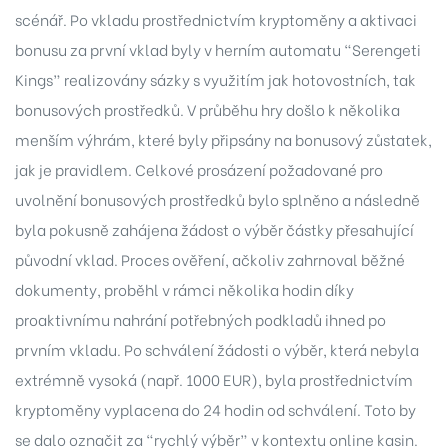
scénář. Po vkladu prostřednictvím kryptoměny a aktivaci
bonusu za první vklad byly v herním automatu “Serengeti
Kings” realizovány sázky s využitím jak hotovostních, tak
bonusových prostředků. V průběhu hry došlo k několika
menším výhrám, které byly připsány na bonusový zůstatek,
jak je pravidlem. Celkové prosázení požadované pro
uvolnění bonusových prostředků bylo splněno a následně
byla pokusně zahájena žádost o výběr částky přesahující
původní vklad. Proces ověření, ačkoliv zahrnoval běžné
dokumenty, proběhl v rámci několika hodin díky
proaktivnímu nahrání potřebných podkladů ihned po
prvním vkladu. Po schválení žádosti o výběr, která nebyla
extrémně vysoká (např. 1000 EUR), byla prostřednictvím
kryptoměny vyplacena do 24 hodin od schválení. Toto by
se dalo označit za “rychlý výběr” v kontextu online kasin.