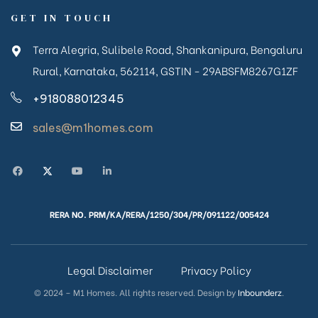
GET IN TOUCH
Terra Alegria, Sulibele Road, Shankanipura, Bengaluru
Rural, Karnataka, 562114, GSTIN - 29ABSFM8267G1ZF
+918088012345
sales@m1homes.com
RERA NO. PRM/KA/RERA/1250/304/PR/091122/005424
Legal Disclaimer
Privacy Policy
© 2024 – M1 Homes. All rights reserved. Design by
Inbounderz
.