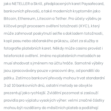
jako NETELLER a Skrill, předplacených karet Paysafecard,
bankovních převodů, a také moderních kryptoměn jako
Bitcoin, Ethereum, Litecoin a Tether. Pro účely výběru je
klíčové projít procesem ověření totožnosti (KYC), který
může zahrnovat poskytnutí selfie s dokladem totožnosti,
kopii pasu nebo občanského průkazu, účet za služby a
fotografie platebních karet. Někdy může casino provést i
telefonické ověření. Jméno na platebních metodách se
musí shodovat s jménem na účtu hráče. Samotné výběry
jsou zpracovávány pouze v pracovní dny, od pondělí do
pátku. Zatímco bankovní převody mohou trvat standardní
3 až 10 bankovních dnů, ostatní metody se obvykle
prezentují jako rychlejší. Zvláštní pozornost si zaslouží
pravidla pro výplatu vysokých výher: velmi značné částky
mohou být rozděleny do měsíčních plateb a podléhají