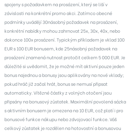
spojeny s požadavkem na prosázení, který se liší v
závislosti na konkrétní promo akci. Zatímco obecné
podmínky uvádějí 30násobný požadavek na prosázení,
konkrétní nabídky mohou zahrnovat 25x, 30x, 40x, nebo
dokonce 100x prosázení. Typickým příkladem je vklad 100
EUR s 100 EUR bonusem, kde 25násobný požadavek na
prosázení znamená nutnost protočit celkem 5 000 EUR. Je
důležité si uvědomit, že je možné mít aktivní pouze jeden
bonus najednou a bonusy jsou aplikovány na nové vklady;
pokud hráč již začal hrát, bonus se nemusí připsat
automaticky. Vítězné částky z volných otočení jsou
připsány na bonusový zůstatek. Maximální povolená sázka
s aktivním bonusem je omezena na 10 EUR, což platí i pro
bonusové funkce nákupu nebo zdvojovací funkce. Váš
celkový zůstatek je rozdělen na hotovostní a bonusovou