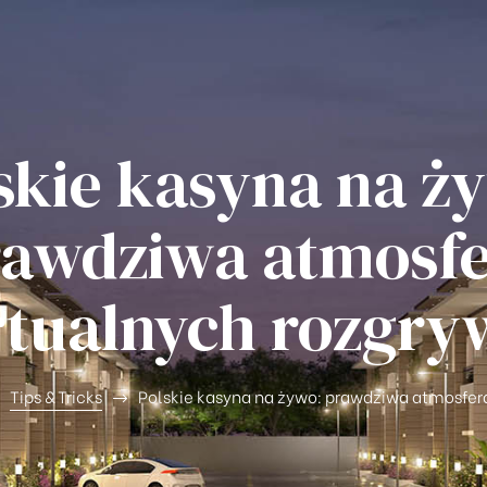
skie kasyna na ż
awdziwa atmosf
rtualnych rozgry
Tips & Tricks
Polskie kasyna na żywo: prawdziwa atmosfer