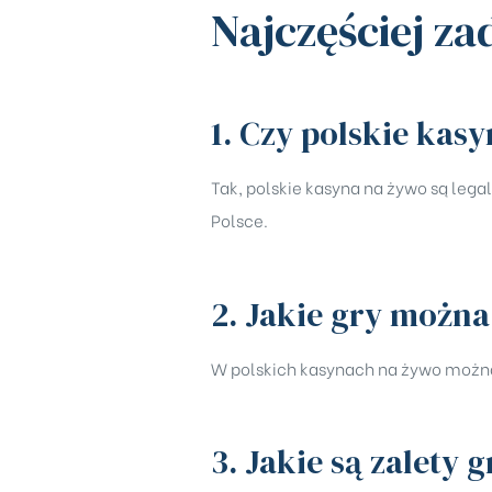
Najczęściej z
1. Czy polskie kas
Tak, polskie kasyna na żywo są leg
Polsce.
2. Jakie gry można
W polskich kasynach na żywo można z
3. Jakie są zalety