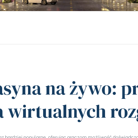
asyna na żywo: 
a wirtualnych ro
oraz bardziej popularne, oferując graczom możliwość doświadcz