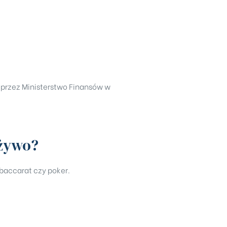
 przez Ministerstwo Finansów w
 żywo?
 baccarat czy poker.