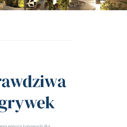
prawdziwa
zgrywek
ania emocji typowych dla