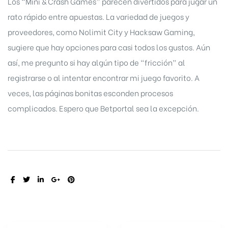
Los “Mini & Crash Games” parecen divertidos para jugar un
rato rápido entre apuestas. La variedad de juegos y
proveedores, como Nolimit City y Hacksaw Gaming,
sugiere que hay opciones para casi todos los gustos. Aún
así, me pregunto si hay algún tipo de “fricción” al
registrarse o al intentar encontrar mi juego favorito. A
veces, las páginas bonitas esconden procesos
complicados. Espero que Betportal sea la excepción.
SHARE: