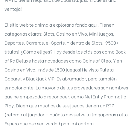
ventaja!
El sitio web te anima a explorar a fondo aquí. Tienen
categorías claras: Slots, Casino en Vivo, Mini Juegos,
Deportes, Carreras, e-Sports. Y dentro de Slots, ¡9500+
títulos! ¿Cómo eliges? Hay desde los clásicos como Book
of Ra Deluxe hasta novedades como Coins of Cleo. Y en
Casino en Vivo, ¡más de 1500 juegos! He visto Ruleta
Cabaret y Blackjack VIP. Es abrumador, pero también
emocionante. La mayoría de los proveedores son nombres
que he empezado a reconocer, como NetEnt y Pragmatic
Play. Dicen que muchos de sus juegos tienen un RTP
(retorno al jugador — cuánto devuelve la tragaperras) alto.
Espero que eso sea verdad para mi cartera.