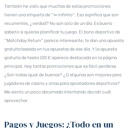
También he visto que muchas de estas promociones
tienen una etiqueta de “∞ Infinito”. Eso significa que son
recurrentes, ¿verdad? No son solo de un día. Es bueno
saberlo si quieres planificar tu juego. El bono deportivo de
“Matchday Return” parece interesante, te dan una apuesta
gratuita basada en tus apuestas de ese día. Y la apuesta
gratuita de hasta 100 € aparece destacada en la página
principal. Hay tantas promociones que es fácil perderse.
¿Son todas igual de buenas? ¿O algunas son mejores para
jugadores de casino y otras para apostadores deportivos?
Me siento un poco abrumada intentando decidir cuál
aprovechar.
Pagos y Juegos: ¿Todo en un